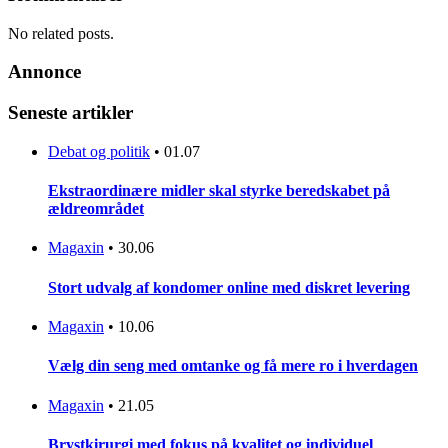
No related posts.
Annonce
Seneste artikler
Debat og politik
•
01.07
Ekstraordinære midler skal styrke beredskabet på
ældreområdet
Magaxin
•
30.06
Stort udvalg af kondomer online med diskret levering
Magaxin
•
10.06
Vælg din seng med omtanke og få mere ro i hverdagen
Magaxin
•
21.05
Brystkirurgi med fokus på kvalitet og individuel