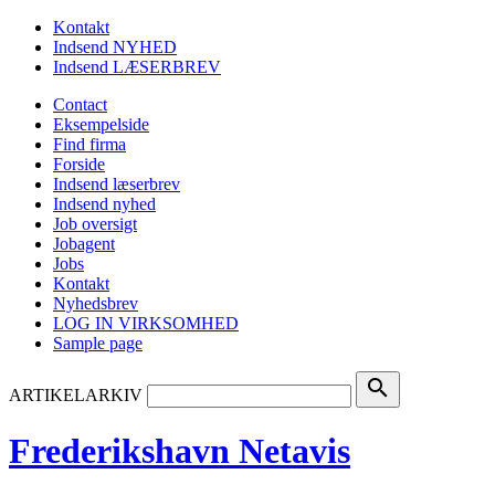
Kontakt
Indsend NYHED
Indsend LÆSERBREV
Contact
Eksempelside
Find firma
Forside
Indsend læserbrev
Indsend nyhed
Job oversigt
Jobagent
Jobs
Kontakt
Nyhedsbrev
LOG IN VIRKSOMHED
Sample page
search
ARTIKELARKIV
Frederikshavn Netavis