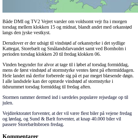
Både DMI og TV2 Vejret varsler om voldsomt vejr fra i morgen
torsdag mellem klokken 15 og midnat, blandt andet med orkanstød
langs den jyske vestkyst.
Derudover er der udsigt til vindstød af orkanstyrke i det sydlige
Kattegat, Storebælt og Smålandsfarvandet samt ved Bornholm i
perioden torsdag klokken 20 til fredag klokken 06.
Vinden begynder for alvor at tage til i løbet af torsdag formiddag,
mens de først vindstød af stormstyrke ventes først på eftermiddagen.
Hele landet må derfor forberede sig på et par meget blæsende døgn.
I alle landsdele kan der optræde vindstød af stormstyrke i
tidsrummet torsdag formiddag til fredag aften.
Stormen rammer dermed ind i særdeles populære rejsedage op til
julen.
Vejdirektoratet forventer, at der vil være flest biler på vejene fredag
og lørdag, og Sund & Bælt forventer, at knap 40.000 biler vil
passere Storebæltsbroen fredag.
Kommentarer