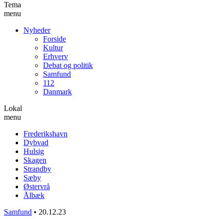
Tema
menu
Nyheder
Forside
Kultur
Erhverv
Debat og politik
Samfund
112
Danmark
Lokal
menu
Frederikshavn
Dybvad
Hulsig
Skagen
Strandby
Sæby
Østervrå
Ålbæk
Samfund
•
20.12.23