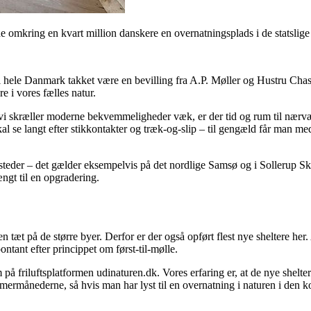
de omkring en kvart million danskere en overnatningsplads i de statslige
er i hele Danmark takket være en bevilling fra A.P. Møller og Hustru C
re i vores fælles natur.
 vi skræller moderne bekvemmeligheder væk, er der tid og rum til nærvær
al se langt efter stikkontakter og træk-og-slip – til gengæld får man med
 steder – det gælder eksempelvis på det nordlige Samsø og i Sollerup Sk
ængt til en opgradering.
n tæt på de større byer. Derfor er der også opført flest nye sheltere her
tant efter princippet om først-til-mølle.
på friluftsplatformen udinaturen.dk. Vores erfaring er, at de nye shelter
rmånederne, så hvis man har lyst til en overnatning i naturen i den kom