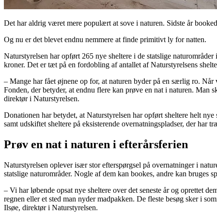
Det har aldrig været mere populært at sove i naturen. Sidste år booke
Og nu er det blevet endnu nemmere at finde primitivt ly for natten.
Naturstyrelsen har opført 265 nye sheltere i de statslige naturområd
kroner. Det er tæt på en fordobling af antallet af Naturstyrelsens shelte
– Mange har fået øjnene op for, at naturen byder på en særlig ro. Når
Fonden, der betyder, at endnu flere kan prøve en nat i naturen. Man sk
direktør i Naturstyrelsen.
Donationen har betydet, at Naturstyrelsen har opført sheltere helt nye
samt udskiftet sheltere på eksisterende overnatningspladser, der har tr
Prøv en nat i naturen i efterårsferien
Naturstyrelsen oplever især stor efterspørgsel på overnatninger i nature
statslige naturområder. Nogle af dem kan bookes, andre kan bruges spon
– Vi har løbende opsat nye sheltere over det seneste år og oprettet dem 
regnen eller et sted man nyder madpakken. De fleste besøg sker i somme
Ilsøe, direktør i Naturstyrelsen.