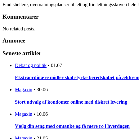
Find sheltere, overnatningspladser til telt og frie teltningsskove i hele
Kommentarer
No related posts.
Annonce
Seneste artikler
Debat og politik
•
01.07
Ekstraordinære midler skal styrke beredskabet på ældreo
Magaxin
•
30.06
Stort udvalg af kondomer online med diskret levering
Magaxin
•
10.06
Vælg din seng med omtanke og få mere ro i hverdagen
Magaxin
•
21.05