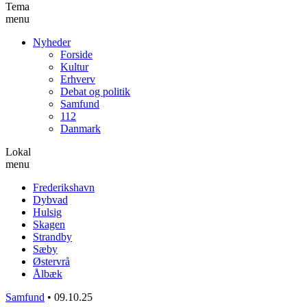
Tema
menu
Nyheder
Forside
Kultur
Erhverv
Debat og politik
Samfund
112
Danmark
Lokal
menu
Frederikshavn
Dybvad
Hulsig
Skagen
Strandby
Sæby
Østervrå
Ålbæk
Samfund
•
09.10.25