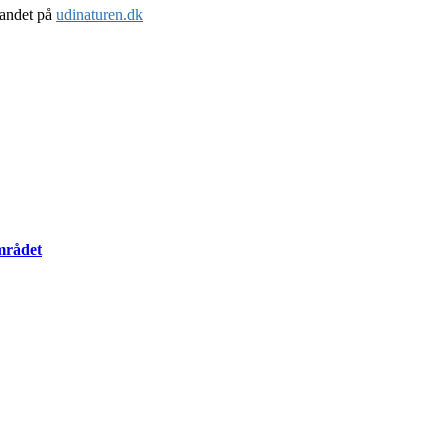
 landet på
udinaturen.dk
mrådet