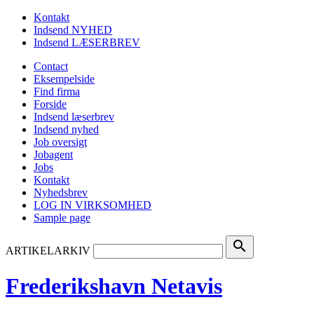
Kontakt
Indsend NYHED
Indsend LÆSERBREV
Contact
Eksempelside
Find firma
Forside
Indsend læserbrev
Indsend nyhed
Job oversigt
Jobagent
Jobs
Kontakt
Nyhedsbrev
LOG IN VIRKSOMHED
Sample page
search
ARTIKELARKIV
Frederikshavn Netavis