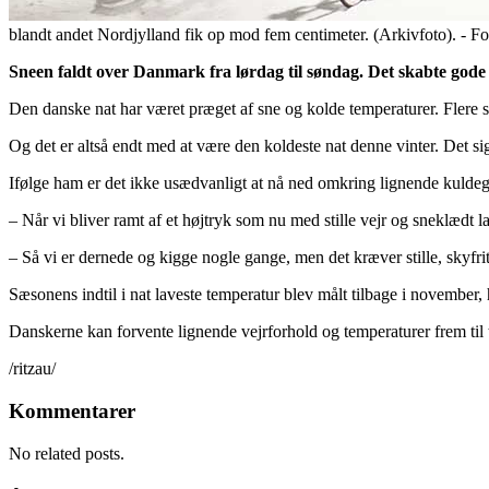
blandt andet Nordjylland fik op mod fem centimeter. (Arkivfoto). - F
Sneen faldt over Danmark fra lørdag til søndag. Det skabte gode f
Den danske nat har været præget af sne og kolde temperaturer. Flere st
Og det er altså endt med at være den koldeste nat denne vinter. Det 
Ifølge ham er det ikke usædvanligt at nå ned omkring lignende kuldegra
– Når vi bliver ramt af et højtryk som nu med stille vejr og sneklædt l
– Så vi er dernede og kigge nogle gange, men det kræver stille, skyfri
Sæsonens indtil i nat laveste temperatur blev målt tilbage i november
Danskerne kan forvente lignende vejrforhold og temperaturer frem ti
/ritzau/
Kommentarer
No related posts.