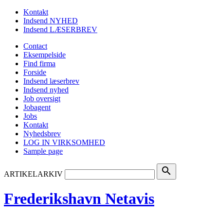
Kontakt
Indsend NYHED
Indsend LÆSERBREV
Contact
Eksempelside
Find firma
Forside
Indsend læserbrev
Indsend nyhed
Job oversigt
Jobagent
Jobs
Kontakt
Nyhedsbrev
LOG IN VIRKSOMHED
Sample page
search
ARTIKELARKIV
Frederikshavn Netavis