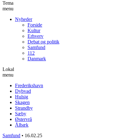
Tema
menu
Nyheder
Forside
Kultur
Erhverv
Debat og politik
Samfund
112
Danmark
Lokal
menu
Frederikshavn
Dybvad
Hulsig
Skagen
Strandby
Sæby
Østervrå
Ålbæk
Samfund
•
16.02.25