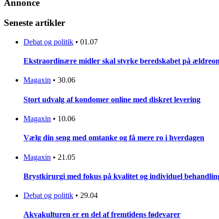
Annonce
Seneste artikler
Debat og politik
•
01.07
Ekstraordinære midler skal styrke beredskabet på ældreo
Magaxin
•
30.06
Stort udvalg af kondomer online med diskret levering
Magaxin
•
10.06
Vælg din seng med omtanke og få mere ro i hverdagen
Magaxin
•
21.05
Brystkirurgi med fokus på kvalitet og individuel behandling
Debat og politik
•
29.04
Akvakulturen er en del af fremtidens fødevarer