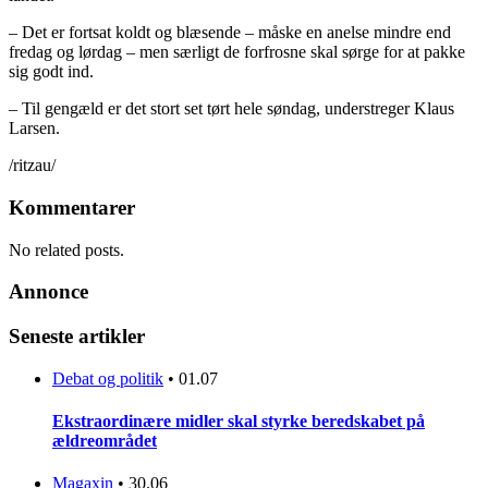
– Det er fortsat koldt og blæsende – måske en anelse mindre end
fredag og lørdag – men særligt de forfrosne skal sørge for at pakke
sig godt ind.
– Til gengæld er det stort set tørt hele søndag, understreger Klaus
Larsen.
/ritzau/
Kommentarer
No related posts.
Annonce
Seneste artikler
Debat og politik
•
01.07
Ekstraordinære midler skal styrke beredskabet på
ældreområdet
Magaxin
•
30.06