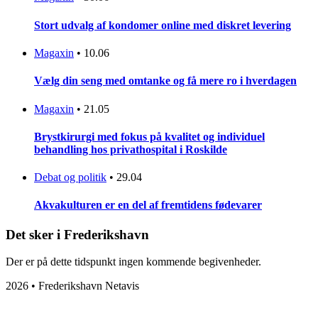
Stort udvalg af kondomer online med diskret levering
Magaxin
•
10.06
Vælg din seng med omtanke og få mere ro i hverdagen
Magaxin
•
21.05
Brystkirurgi med fokus på kvalitet og individuel
behandling hos privathospital i Roskilde
Debat og politik
•
29.04
Akvakulturen er en del af fremtidens fødevarer
Det sker i Frederikshavn
Der er på dette tidspunkt ingen kommende begivenheder.
2026 • Frederikshavn Netavis