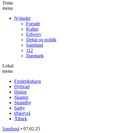
Tema
menu
Nyheder
Forside
Kultur
Erhverv
Debat og politik
Samfund
112
Danmark
Lokal
menu
Frederikshavn
Dybvad
Hulsig
Skagen
Strandby
Sæby
Østervrå
Ålbæk
Samfund
•
07.02.25