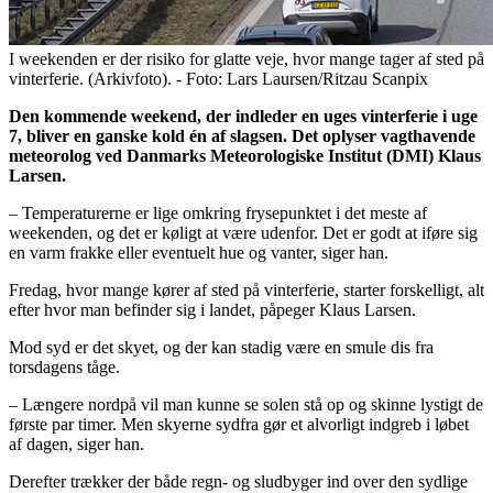
I weekenden er der risiko for glatte veje, hvor mange tager af sted på
vinterferie. (Arkivfoto). - Foto: Lars Laursen/Ritzau Scanpix
Den kommende weekend, der indleder en uges vinterferie i uge
7, bliver en ganske kold én af slagsen. Det oplyser vagthavende
meteorolog ved Danmarks Meteorologiske Institut (DMI) Klaus
Larsen.
– Temperaturerne er lige omkring frysepunktet i det meste af
weekenden, og det er køligt at være udenfor. Det er godt at iføre sig
en varm frakke eller eventuelt hue og vanter, siger han.
Fredag, hvor mange kører af sted på vinterferie, starter forskelligt, alt
efter hvor man befinder sig i landet, påpeger Klaus Larsen.
Mod syd er det skyet, og der kan stadig være en smule dis fra
torsdagens tåge.
– Længere nordpå vil man kunne se solen stå op og skinne lystigt de
første par timer. Men skyerne sydfra gør et alvorligt indgreb i løbet
af dagen, siger han.
Derefter trækker der både regn- og sludbyger ind over den sydlige