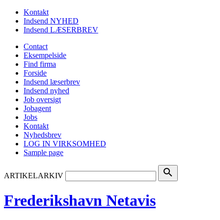
Kontakt
Indsend NYHED
Indsend LÆSERBREV
Contact
Eksempelside
Find firma
Forside
Indsend læserbrev
Indsend nyhed
Job oversigt
Jobagent
Jobs
Kontakt
Nyhedsbrev
LOG IN VIRKSOMHED
Sample page
search
ARTIKELARKIV
Frederikshavn Netavis