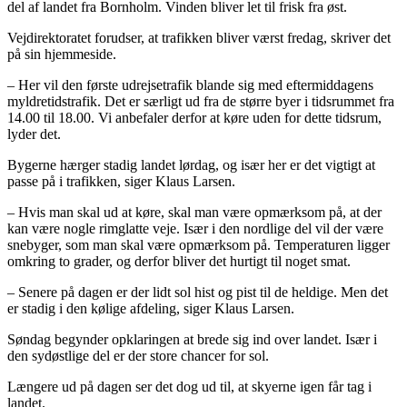
del af landet fra Bornholm. Vinden bliver let til frisk fra øst.
Vejdirektoratet forudser, at trafikken bliver værst fredag, skriver det
på sin hjemmeside.
– Her vil den første udrejsetrafik blande sig med eftermiddagens
myldretidstrafik. Det er særligt ud fra de større byer i tidsrummet fra
14.00 til 18.00. Vi anbefaler derfor at køre uden for dette tidsrum,
lyder det.
Bygerne hærger stadig landet lørdag, og især her er det vigtigt at
passe på i trafikken, siger Klaus Larsen.
– Hvis man skal ud at køre, skal man være opmærksom på, at der
kan være nogle rimglatte veje. Især i den nordlige del vil der være
snebyger, som man skal være opmærksom på. Temperaturen ligger
omkring to grader, og derfor bliver det hurtigt til noget smat.
– Senere på dagen er der lidt sol hist og pist til de heldige. Men det
er stadig i den kølige afdeling, siger Klaus Larsen.
Søndag begynder opklaringen at brede sig ind over landet. Især i
den sydøstlige del er der store chancer for sol.
Længere ud på dagen ser det dog ud til, at skyerne igen får tag i
landet.