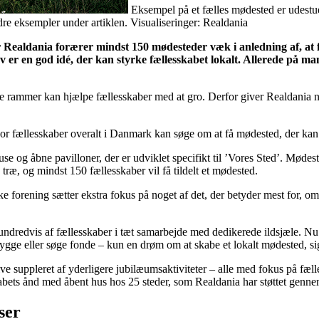
Eksempel på et fælles mødested er udestue
ndre eksempler under artiklen. Visualiseringer: Realdania
r Realdania forærer mindst 150 mødesteder væk i anledning af, at 
er en god idé, der kan styrke fællesskabet lokalt. Allerede på man
siske rammer kan hjælpe fællesskaber med at gro. Derfor giver Realdania
vor fællesskaber overalt i Danmark kan søge om at få mødested, der kan
e og åbne pavilloner, der er udviklet specifikt til ’Vores Sted’. Mødes
træ, og mindst 150 fællesskaber vil få tildelt et mødested.
ke forening sætter ekstra fokus på noget af det, der betyder mest for, om
l hundredvis af fællesskaber i tæt samarbejde med dedikerede ildsjæle. Nu 
bygge eller søge fonde – kun en drøm om at skabe et lokalt mødested, si
ive suppleret af yderligere jubilæumsaktiviteter – alle med fokus på fæl
sskabets ånd med åbent hus hos 25 steder, som Realdania har støttet ge
ser