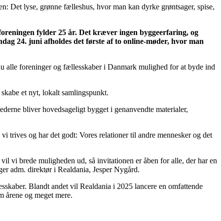
n: Det lyse, grønne fælleshus, hvor man kan dyrke grøntsager, spise,
foreningen fylder 25 år. Det kræver ingen byggeerfaring, og
dag 24. juni afholdes det første af to online-møder, hvor man
 nu alle foreninger og fællesskaber i Danmark mulighed for at byde ind
 skabe et nyt, lokalt samlingspunkt.
tederne bliver hovedsageligt bygget i genanvendte materialer,
 vi trives og har det godt: Vores relationer til andre mennesker og det
vil vi brede muligheden ud, så invitationen er åben for alle, der har en
ger adm. direktør i Realdania, Jesper Nygård.
lesskaber. Blandt andet vil Realdania i 2025 lancere en omfattende
nnem årene og meget mere.