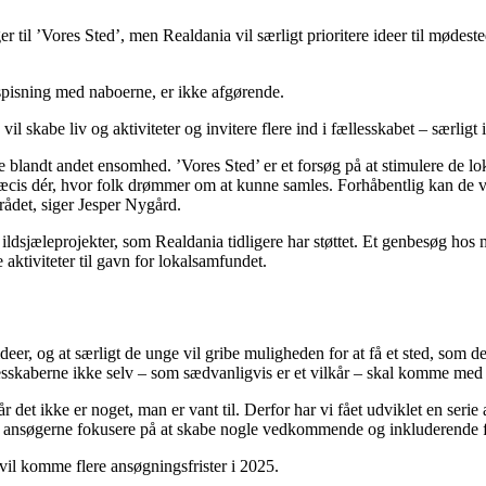
r til ’Vores Sted’, men Realdania vil særligt prioritere ideer til mødest
esspisning med naboerne, er ikke afgørende.
il skabe liv og aktiviteter og invitere flere ind i fællesskabet – særligt
blandt andet ensomhed. ’Vores Sted’ er et forsøg på at stimulere de lok
æcis dér, hvor folk drømmer om at kunne samles. Forhåbentlig kan de vær
rådet, siger Jesper Nygård.
ldsjæleprojekter, som Realdania tidligere har støttet. Et genbesøg hos me
 aktiviteter til gavn for lokalsamfundet.
deer, og at særligt de unge vil gribe muligheden for at få et sted, som de
llesskaberne ikke selv – som sædvanligvis er et vilkår – skal komme me
år det ikke er noget, man er vant til. Derfor har vi fået udviklet en ser
kan ansøgerne fokusere på at skabe nogle vedkommende og inkluderende 
 vil komme flere ansøgningsfrister i 2025.