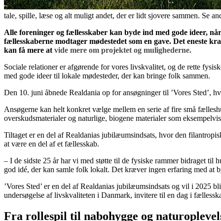
tale, spille, læse og alt muligt andet, der er lidt sjovere sammen. Se a
Alle foreninger og fællesskaber kan byde ind med gode ideer, nå
fællesskaberne modtager mødestedet som en gave. Det eneste krav 
kan få mere at
vide mere om projektet og mulighederne.
Sociale relationer er afgørende for vores livskvalitet, og de rette fy
med gode ideer til lokale mødesteder, der kan bringe folk sammen.
Den 10. juni åbnede Realdania op for ansøgninger til ’Vores Sted’, h
Ansøgerne kan helt konkret vælge mellem en serie af fire små fælleshus
overskudsmaterialer og naturlige, biogene materialer som eksempelvis 
Tiltaget er en del af Realdanias jubilæumsindsats, hvor den filantropis
at være en del af et fællesskab.
– I de sidste 25 år har vi med støtte til de fysiske rammer bidraget ti
god idé, der kan samle folk lokalt. Det kræver ingen erfaring med at 
’Vores Sted’ er en del af Realdanias jubilæumsindsats og vil i 2025 bl
undersøgelse af livskvaliteten i Danmark, invitere til en dag i fælle
Fra rollespil til nabohygge og naturoplevel