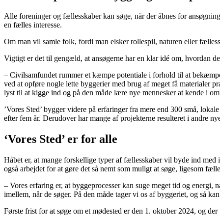
Alle foreninger og fællesskaber kan søge, når der åbnes for ansøgninge
en fælles interesse.
Om man vil samle folk, fordi man elsker rollespil, naturen eller fæll
Vigtigt er det til gengæld, at ansøgerne har en klar idé om, hvordan de v
– Civilsamfundet rummer et kæmpe potentiale i forhold til at bekæmpe 
ved at opføre nogle lette byggerier med brug af meget få materialer pr
lyst til at kigge ind og på den måde lære nye mennesker at kende i om
’Vores Sted’ bygger videre på erfaringer fra mere end 300 små, lokale i
efter fem år. Derudover har mange af projekterne resulteret i andre nye
‘Vores Sted’ er for alle
Håbet er, at mange forskellige typer af fællesskaber vil byde ind med i
også arbejdet for at gøre det så nemt som muligt at søge, ligesom fæ
– Vores erfaring er, at byggeprocesser kan suge meget tid og energi, n
imellem, når de søger. På den måde tager vi os af byggeriet, og så 
Første frist for at søge om et mødested er den 1. oktober 2024, og der