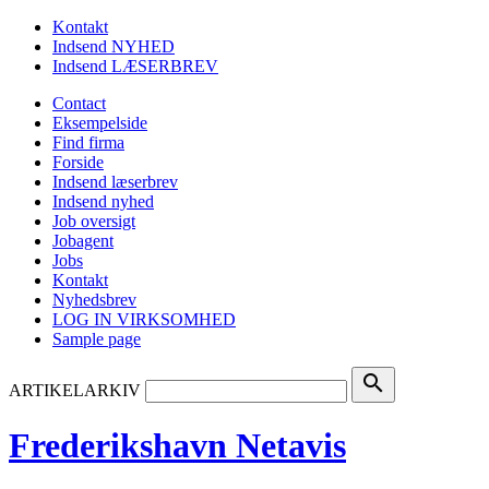
Kontakt
Indsend NYHED
Indsend LÆSERBREV
Contact
Eksempelside
Find firma
Forside
Indsend læserbrev
Indsend nyhed
Job oversigt
Jobagent
Jobs
Kontakt
Nyhedsbrev
LOG IN VIRKSOMHED
Sample page
search
ARTIKELARKIV
Frederikshavn Netavis