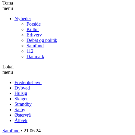
Tema
menu
Nyheder
Forside
Kultur
Erhverv
Debat og politik
Samfund
112
Danmark
Lokal
menu
Frederikshavn
Dybvad
Hulsig
Skagen
Strandby
Sæby
Østervrå
Ålbæk
Samfund
•
21.06.24