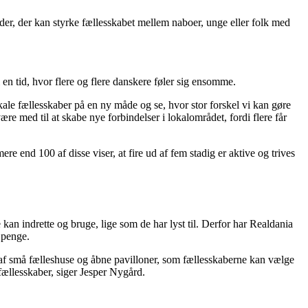
eder, der kan styrke fællesskabet mellem naboer, unge eller folk med
 i en tid, hvor flere og flere danskere føler sig ensomme.
ale fællesskaber på en ny måde og se, hvor stor forskel vi kan gøre
e med til at skabe nye forbindelser i lokalområdet, fordi flere får
re end 100 af disse viser, at fire ud af fem stadig er aktive og trives
 kan indrette og bruge, lige som de har lyst til. Derfor har Realdania
d penge.
ie af små fælleshuse og åbne pavilloner, som fællesskaberne kan vælge
fællesskaber, siger Jesper Nygård.