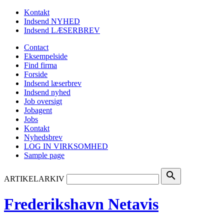
Kontakt
Indsend NYHED
Indsend LÆSERBREV
Contact
Eksempelside
Find firma
Forside
Indsend læserbrev
Indsend nyhed
Job oversigt
Jobagent
Jobs
Kontakt
Nyhedsbrev
LOG IN VIRKSOMHED
Sample page
search
ARTIKELARKIV
Frederikshavn Netavis