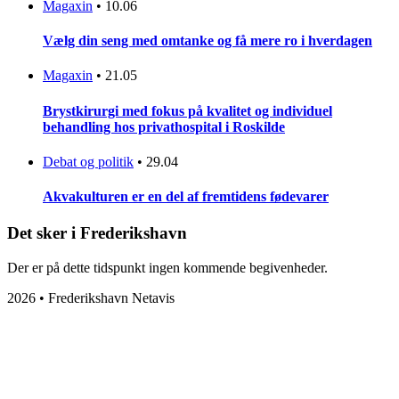
Magaxin
•
10.06
Vælg din seng med omtanke og få mere ro i hverdagen
Magaxin
•
21.05
Brystkirurgi med fokus på kvalitet og individuel
behandling hos privathospital i Roskilde
Debat og politik
•
29.04
Akvakulturen er en del af fremtidens fødevarer
Det sker i Frederikshavn
Der er på dette tidspunkt ingen kommende begivenheder.
2026 • Frederikshavn Netavis