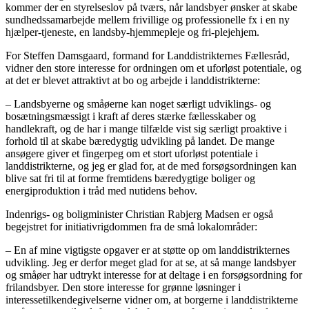
kommer der en styrelseslov på tværs, når landsbyer ønsker at skabe
sundhedssamarbejde mellem frivillige og professionelle fx i en ny
hjælper-tjeneste, en landsby-hjemmepleje og fri-plejehjem.
For Steffen Damsgaard, formand for Landdistrikternes Fællesråd,
vidner den store interesse for ordningen om et uforløst potentiale, og
at det er blevet attraktivt at bo og arbejde i landdistrikterne:
– Landsbyerne og småøerne kan noget særligt udviklings- og
bosætningsmæssigt i kraft af deres stærke fællesskaber og
handlekraft, og de har i mange tilfælde vist sig særligt proaktive i
forhold til at skabe bæredygtig udvikling på landet. De mange
ansøgere giver et fingerpeg om et stort uforløst potentiale i
landdistrikterne, og jeg er glad for, at de med forsøgsordningen kan
blive sat fri til at forme fremtidens bæredygtige boliger og
energiproduktion i tråd med nutidens behov.
Indenrigs- og boligminister Christian Rabjerg Madsen er også
begejstret for initiativrigdommen fra de små lokalområder:
– En af mine vigtigste opgaver er at støtte op om landdistrikternes
udvikling. Jeg er derfor meget glad for at se, at så mange landsbyer
og småøer har udtrykt interesse for at deltage i en forsøgsordning for
frilandsbyer. Den store interesse for grønne løsninger i
interessetilkendegivelserne vidner om, at borgerne i landdistrikterne