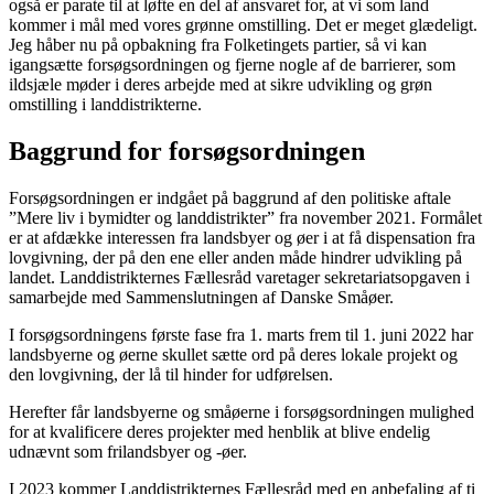
også er parate til at løfte en del af ansvaret for, at vi som land
kommer i mål med vores grønne omstilling. Det er meget glædeligt.
Jeg håber nu på opbakning fra Folketingets partier, så vi kan
igangsætte forsøgsordningen og fjerne nogle af de barrierer, som
ildsjæle møder i deres arbejde med at sikre udvikling og grøn
omstilling i landdistrikterne.
Baggrund for forsøgsordningen
Forsøgsordningen er indgået på baggrund af den politiske aftale
”Mere liv i bymidter og landdistrikter” fra november 2021. Formålet
er at afdække interessen fra landsbyer og øer i at få dispensation fra
lovgivning, der på den ene eller anden måde hindrer udvikling på
landet. Landdistrikternes Fællesråd varetager sekretariatsopgaven i
samarbejde med Sammenslutningen af Danske Småøer.
I forsøgsordningens første fase fra 1. marts frem til 1. juni 2022 har
landsbyerne og øerne skullet sætte ord på deres lokale projekt og
den lovgivning, der lå til hinder for udførelsen.
Herefter får landsbyerne og småøerne i forsøgsordningen mulighed
for at kvalificere deres projekter med henblik at blive endelig
udnævnt som frilandsbyer og -øer.
I 2023 kommer Landdistrikternes Fællesråd med en anbefaling af ti