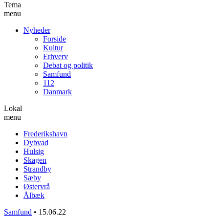
Tema
menu
Nyheder
Forside
Kultur
Erhverv
Debat og politik
Samfund
112
Danmark
Lokal
menu
Frederikshavn
Dybvad
Hulsig
Skagen
Strandby
Sæby
Østervrå
Ålbæk
Samfund
•
15.06.22