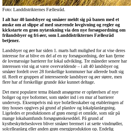
Foto: Landdistrikternes Fællesråd.
I alt har 40 landsbyer og småøer meldt sig på banen med et
ønske om at slippe af med snærende lovgivning og regler og
kickstarte en grøn nytænkning via den nye forsøgsordning om
frilandsbyer og fri-øer, som Landdistrikternes Fællesråd
betjener.
Landsbyer og øer har siden 1. marts haft mulighed for at vise deres
interesse for at blive en del af en ny forsøgsordning, der kan fjerne
de lovmæssige barrierer for lokal udvikling. Tre måneder senere har
interessen vist sig at være overvældende – i alt 40 landsbyer og
småøer fordelt over 28 forskellige kommuner har allerede budt sig
til. Reelt er gruppen af interesserede landsbyer og øer større, men
flere har af forskellige grunde ikke kunnet deltage.
Det mest populære tema iblandt ansøgerne er opførelsen af nye
boliger og nye boformer, som støder ind i en mur af barrierer
undervejs. Eksempelvis må nye bofællesskaber og etableringen af
tiny houses opgives på grund af planlov og lokalplanlægning.
Ligeledes er produktionen af grøn energi et område, som står på
mange lokalsamfunds forsøgsønskeseddel. På grund af
kystbeskyttelsesloven bliver småøer bremset i at sætte vindmøller,
solcelleanlæg eller anden grøn energiproduktion op. Endelig