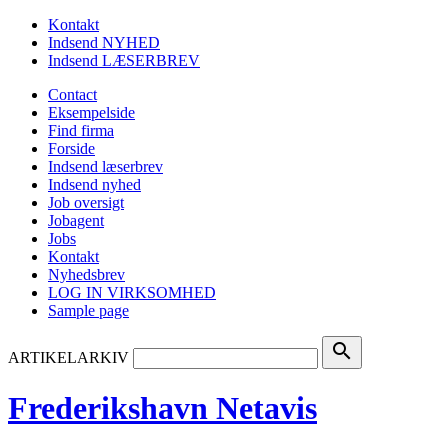
Kontakt
Indsend NYHED
Indsend LÆSERBREV
Contact
Eksempelside
Find firma
Forside
Indsend læserbrev
Indsend nyhed
Job oversigt
Jobagent
Jobs
Kontakt
Nyhedsbrev
LOG IN VIRKSOMHED
Sample page
search
ARTIKELARKIV
Frederikshavn Netavis