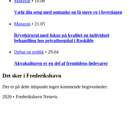
Magaxin
•
10.06
Vælg din seng med omtanke og få mere ro i hverdagen
Magaxin
•
21.05
Brystkirurgi med fokus på kvalitet og individuel
behandling hos privathospital i Roskilde
Debat og politik
•
29.04
Akvakulturen er en del af fremtidens fødevarer
Det sker i Frederikshavn
Der er på dette tidspunkt ingen kommende begivenheder.
2026 • Frederikshavn Netavis