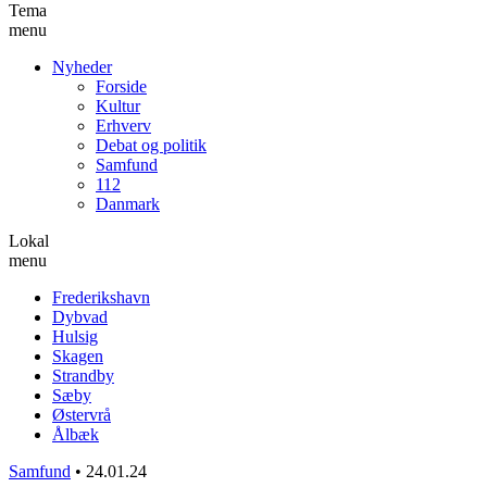
Tema
menu
Nyheder
Forside
Kultur
Erhverv
Debat og politik
Samfund
112
Danmark
Lokal
menu
Frederikshavn
Dybvad
Hulsig
Skagen
Strandby
Sæby
Østervrå
Ålbæk
Samfund
•
24.01.24