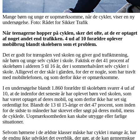
Mange børn og unge er uopmærksomme, når de cykler, viser en ny
undersøgelse. Foto: Rådet for Sikker Trafik
Når teenagerne hopper på cyklen, sker det ofte, at de er optaget
af noget andet end trafikken. 4 ud af 10 forældre oplever
mobilbrug blandt skolebørn som et problem.
Det er godt for trængslen ved skolen og giver god trafiktræning,
når børn og unge selv cykler i skole. Faktisk er det 41 procent af
skolebørn i alderen 5 til 16 år, der i sommerhalvåret selv cykler i
skole. Alligevel er der skår i glæden, for der er nogle, som har travlt
med mobiltelefonen, og som derfor ikke er opmærksomme.
I en undersøgelse blandt 1.860 forældre til skolebørn svarer 4 ud af
10, at de indenfor det seneste år har oplevet børn ved skolen, som
har været optaget af deres mobil, og som derfor ikke har set sig
ordentligt for. Blandt de 13 til 15-årige er det 47 procent, som inden
for de sidste to måneder har skrevet eller søgt på deres mobil, mens
de cyklede. Uopmærksomheden kan skabe utrygge eller farlige
situationer.
Selvom børnene i de ældste klasser måske har cyklet i mange år, har
de endnu ikke udviklet det overblik, der gør, at de kan gennemskue