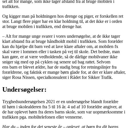
set alt for mange, som ikke tager afstand fra at bruge mobilen i
trafikken.
Og kigger man på holdningen hos drenge og piger, er forskellen ret
stor. Langt flere piger har en klar holdning til, at det ikke er i orden
at bruge mobilen i trafikken, end drenge har.
– Alt for mange unge svarer i vores undersøgelse, at de ikke tager
klart afstand fra at bruge håndholdt mobil i trafikken. Som forælder
kan du hjælpe dit barn ved at lave klare aftaler om, at mobilen fx
skal være i lommen eller i tasken på vej til skole. Det bedste, man
kan gøre, er at være vedholdende, så de dårlige mobilvaner ikke
sniger sig med op på cyklen og senere ud bag rattet. Selvom
ens barn er blevet ældre, har de stadig brug for retningslinjer fra
forældrene, og faktisk er mange børn glade for, at der er klare aftaler,
siger Rosa Nissen, specialkonsulent i Rådet for Sikker Trafik.
Undersøgelser:
Tryghedsundersøgelsen 2021 er en undersøgelse blandt forældre
til børn i skolealderen fra 5 til 16 år. 4 ud af 10 forældre angiver, at
de har oplevet børn fra deres barns skole, som var uopmærksomme i
trafikken pga. mobiltelefonen eller vennerne.
Har du – inden for det seneste år – oplevet, at børn fra dit barns