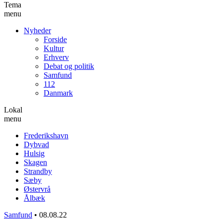
Tema
menu
Nyheder
Forside
Kultur
Erhverv
Debat og politik
Samfund
112
Danmark
Lokal
menu
Frederikshavn
Dybvad
Hulsig
Skagen
Strandby
Sæby
Østervrå
Ålbæk
Samfund
•
08.08.22