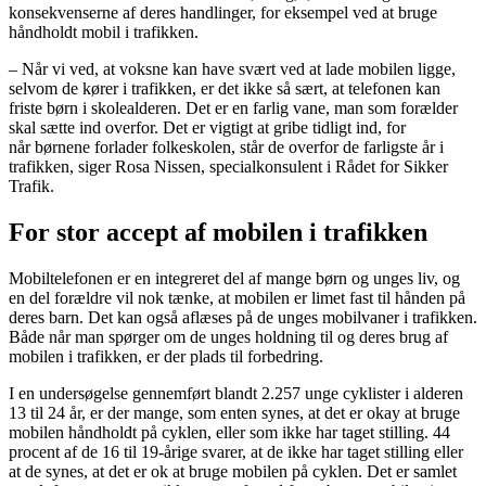
konsekvenserne af deres handlinger, for eksempel ved at bruge
håndholdt mobil i trafikken.
– Når vi ved, at voksne kan have svært ved at lade mobilen ligge,
selvom de kører i trafikken, er det ikke så sært, at telefonen kan
friste børn i skolealderen. Det er en farlig vane, man som forælder
skal sætte ind overfor. Det er vigtigt at gribe tidligt ind, for
når børnene forlader folkeskolen, står de overfor de farligste år i
trafikken, siger Rosa Nissen, specialkonsulent i Rådet for Sikker
Trafik.
For stor accept af mobilen i trafikken
Mobiltelefonen er en integreret del af mange børn og unges liv, og
en del forældre vil nok tænke, at mobilen er limet fast til hånden på
deres barn. Det kan også aflæses på de unges mobilvaner i trafikken.
Både når man spørger om de unges holdning til og deres brug af
mobilen i trafikken, er der plads til forbedring.
I en undersøgelse gennemført blandt 2.257 unge cyklister i alderen
13 til 24 år, er der mange, som enten synes, at det er okay at bruge
mobilen håndholdt på cyklen, eller som ikke har taget stilling. 44
procent af de 16 til 19-årige svarer, at de ikke har taget stilling eller
at de synes, at det er ok at bruge mobilen på cyklen. Det er samlet