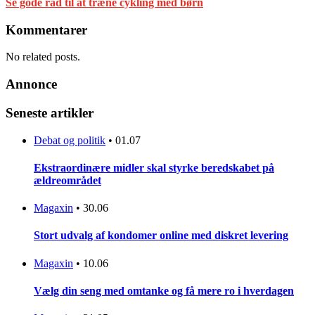
Se gode råd til at træne cykling med børn
Kommentarer
No related posts.
Annonce
Seneste artikler
Debat og politik
•
01.07
Ekstraordinære midler skal styrke beredskabet på
ældreområdet
Magaxin
•
30.06
Stort udvalg af kondomer online med diskret levering
Magaxin
•
10.06
Vælg din seng med omtanke og få mere ro i hverdagen