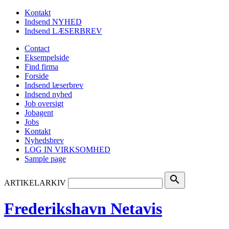
Kontakt
Indsend NYHED
Indsend LÆSERBREV
Contact
Eksempelside
Find firma
Forside
Indsend læserbrev
Indsend nyhed
Job oversigt
Jobagent
Jobs
Kontakt
Nyhedsbrev
LOG IN VIRKSOMHED
Sample page
search
ARTIKELARKIV
Frederikshavn Netavis