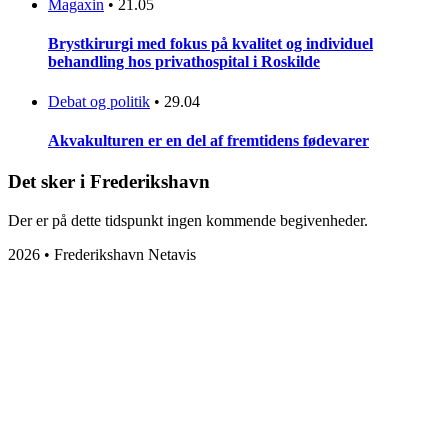
Magaxin
•
21.05
Brystkirurgi med fokus på kvalitet og individuel
behandling hos privathospital i Roskilde
Debat og politik
•
29.04
Akvakulturen er en del af fremtidens fødevarer
Det sker i Frederikshavn
Der er på dette tidspunkt ingen kommende begivenheder.
2026 • Frederikshavn Netavis