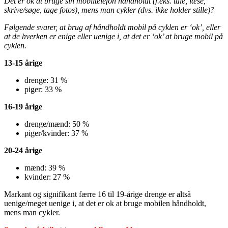
Det er ok at bruge sin mobiltelefon håndholdt (f.eks. tale, læse,
skrive/søge, tage fotos), mens man cykler (dvs. ikke holder stille)?
Følgende svarer, at brug af håndholdt mobil på cyklen er ‘ok’, eller
at de hverken er enige eller uenige i, at det er ‘ok’ at bruge mobil på
cyklen.
13-15 årige
drenge: 31 %
piger: 33 %
16-19 årige
drenge/mænd: 50 %
piger/kvinder: 37 %
20-24 årige
mænd: 39 %
kvinder: 27 %
Markant og signifikant færre 16 til 19-årige drenge er altså
uenige/meget uenige i, at det er ok at bruge mobilen håndholdt,
mens man cykler.