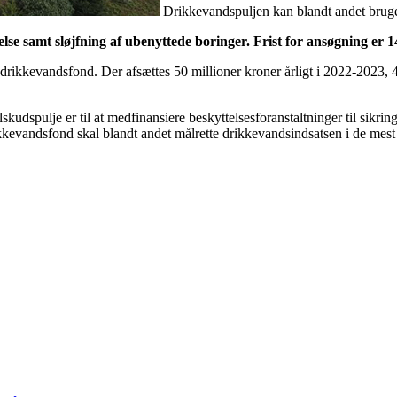
Drikkevandspuljen kan blandt andet bruge
se samt sløjfning af ubenyttede boringer. Frist for ansøgning er 14
n drikkevandsfond. Der afsættes 50 millioner kroner årligt i 2022-2023, 4
skudspulje er til at medfinansiere beskyttelsesforanstaltninger til sikrin
drikkevandsfond skal blandt andet målrette drikkevandsindsatsen i de 