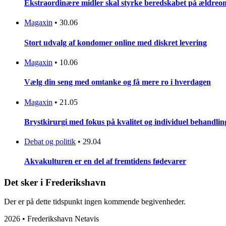
Ekstraordinære midler skal styrke beredskabet på ældreo
Magaxin
•
30.06
Stort udvalg af kondomer online med diskret levering
Magaxin
•
10.06
Vælg din seng med omtanke og få mere ro i hverdagen
Magaxin
•
21.05
Brystkirurgi med fokus på kvalitet og individuel behandling
Debat og politik
•
29.04
Akvakulturen er en del af fremtidens fødevarer
Det sker i Frederikshavn
Der er på dette tidspunkt ingen kommende begivenheder.
2026 • Frederikshavn Netavis