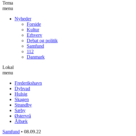
Tema
menu
Nyheder
Forside
Kultur
Erhverv
Debat og politik
Samfund
112
Danmark
Lokal
menu
Frederikshavn
Dybvad
Hulsig
Skagen
Strandby
Sæby
Østervrå
Ålbæk
Samfund
•
08.09.22