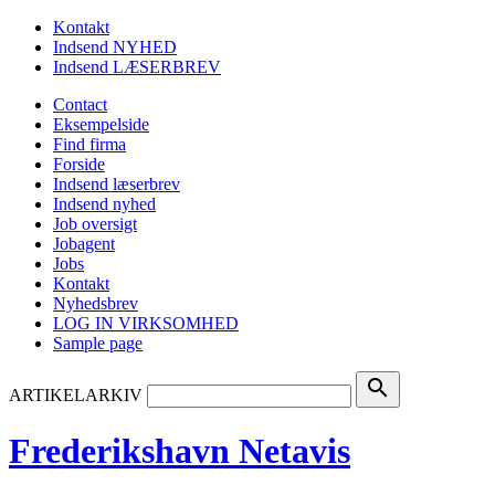
Kontakt
Indsend NYHED
Indsend LÆSERBREV
Contact
Eksempelside
Find firma
Forside
Indsend læserbrev
Indsend nyhed
Job oversigt
Jobagent
Jobs
Kontakt
Nyhedsbrev
LOG IN VIRKSOMHED
Sample page
search
ARTIKELARKIV
Frederikshavn Netavis