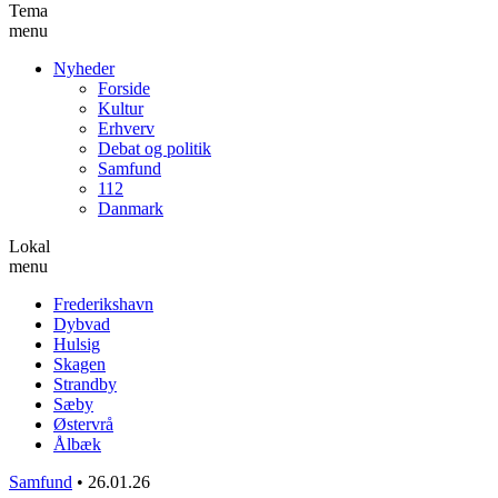
Tema
menu
Nyheder
Forside
Kultur
Erhverv
Debat og politik
Samfund
112
Danmark
Lokal
menu
Frederikshavn
Dybvad
Hulsig
Skagen
Strandby
Sæby
Østervrå
Ålbæk
Samfund
•
26.01.26