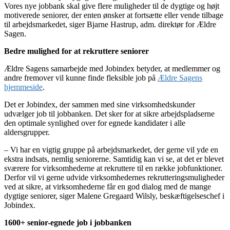
Vores nye jobbank skal give flere muligheder til de dygtige og højt
motiverede seniorer, der enten ønsker at fortsætte eller vende tilbage
til arbejdsmarkedet, siger Bjarne Hastrup, adm. direktør for Ældre
Sagen.
Bedre mulighed for at rekruttere seniorer
Ældre Sagens samarbejde med Jobindex betyder, at medlemmer og
andre fremover vil kunne finde fleksible job på
Ældre Sagens
hjemmeside
.
Det er Jobindex, der sammen med sine virksomhedskunder
udvælger job til jobbanken. Det sker for at sikre arbejdspladserne
den optimale synlighed over for egnede kandidater i alle
aldersgrupper.
– Vi har en vigtig gruppe på arbejdsmarkedet, der gerne vil yde en
ekstra indsats, nemlig seniorerne. Samtidig kan vi se, at det er blevet
sværere for virksomhederne at rekruttere til en række jobfunktioner.
Derfor vil vi gerne udvide virksomhedernes rekrutteringsmuligheder
ved at sikre, at virksomhederne får en god dialog med de mange
dygtige seniorer, siger Malene Gregaard Wilsly, beskæftigelseschef i
Jobindex.
1600+ senior-egnede job i jobbanken