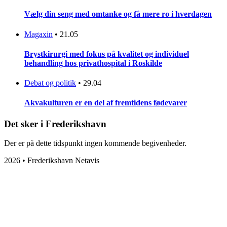
Vælg din seng med omtanke og få mere ro i hverdagen
Magaxin
•
21.05
Brystkirurgi med fokus på kvalitet og individuel
behandling hos privathospital i Roskilde
Debat og politik
•
29.04
Akvakulturen er en del af fremtidens fødevarer
Det sker i Frederikshavn
Der er på dette tidspunkt ingen kommende begivenheder.
2026 • Frederikshavn Netavis