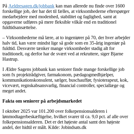
På
Aeldresagen.dk/jobbank
kan man allerede nu finde over 1600
forskellige job, der har det til fælles, at virksomhederne efterspørger
medarbejdere med modenhed, stabilitet og faglighed, samt at
opgaverne udføres på mere fleksible vilkår end en traditionel
fuldtidsansættelse.
– Virksomhederne må lære, at to ingeniører på 70, der hver arbejder
halv tid, kan være mindst lige så gode som en 35-årig ingeniør på
fuldtid. Desværre tænker mange virksomheder stadig alt for
traditionelt, og derfor har de svært ved at rekruttere, siger Bjarne
Hastrup.
I Ældre Sagens jobbank kan seniorer finde mange forskellige job
som fx projektrådgiver, farmakonom, pædagogmedhjælper,
kommunikationskonsulent, sælger, buschauffør, fysioterapeut, kok,
vicevært, regnskabsansvarlig, financial controller, speciallæge og
meget andet.
Fakta om seniorer på arbejdsmarkedet
I oktober 2025 var 101.200 over folkepensionsalderen i
lønmodtagerbeskæftigelse, hvilket svarer til ca. 9,0 pct. af alle over
folkepensionsalderen. Det er det højeste antal samt den højeste
andel, der hidtil er målt. Kilde: Jobindsats.dk