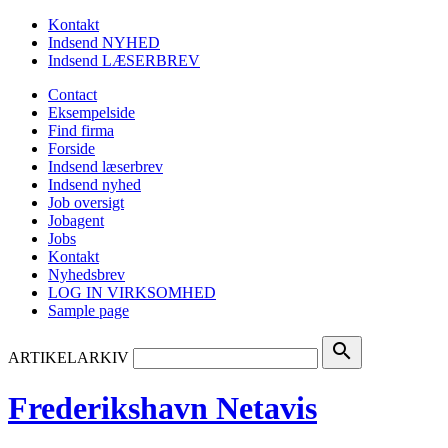
Kontakt
Indsend NYHED
Indsend LÆSERBREV
Contact
Eksempelside
Find firma
Forside
Indsend læserbrev
Indsend nyhed
Job oversigt
Jobagent
Jobs
Kontakt
Nyhedsbrev
LOG IN VIRKSOMHED
Sample page
search
ARTIKELARKIV
Frederikshavn Netavis