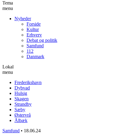
Tema
menu
Nyheder
Forside
Kultur
Erhverv
Debat og politik
Samfund
112
Danmark
Lokal
menu
Frederikshavn
Dybvad
Hulsig
Skagen
Strandby
Sæby
Østervrå
Ålbæk
Samfund
•
18.06.24