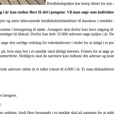
Bredbåndspuljen har netop åbnet for nye 
i år kan endnu flere få del i pengene. Vil man søge som individue
gere og mere tidssvarende bredbåndsforbindelser til danskere i områder
n komme i betragtning til støtte. Ansøgere skal derfor kun have adgang t
ttiget til tilskud. Derfor kan hele 33.000 adresser søge puljen i år. Det
øge den særlige ordning for enkeltadresser i stedet for at indgå i et pr
, hvis man bor i et område med dårligt internet. Fristen for at søge pulj
 sommerferie. Heldigvis skal du nærmest kun indtaste din adresse og kon
.
adresser sidste år er tallet vokset til 4.000 i år. Er man tilskudsberett
et længere.
.
ige ordning, fordi flere husstande i et område skal gå sammen for at stab