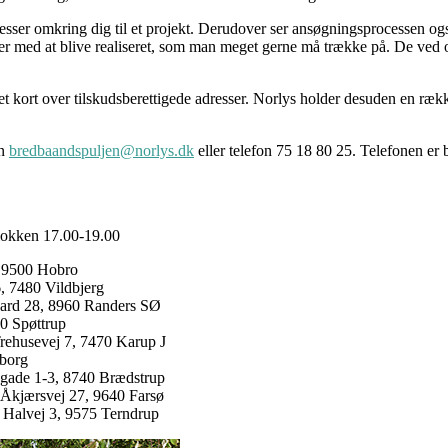
resser omkring dig til et projekt. Derudover ser ansøgningsprocessen og
kter med at blive realiseret, som man meget gerne må trække på. De ved 
et kort over tilskudsberettigede adresser. Norlys holder desuden en ræk
en
bredbaandspuljen@norlys.dk
eller telefon 75 18 80 25. Telefonen e
lokken 17.00-19.00
, 9500 Hobro
6, 7480 Vildbjerg
evard 28, 8960 Randers SØ
60 Spøttrup
Trehusevej 7, 7470 Karup J
eborg
sgade 1-3, 8740 Brædstrup
 Åkjærsvej 27, 9640 Farsø
 Halvej 3, 9575 Terndrup