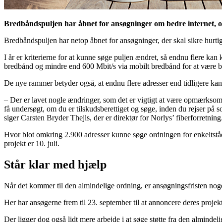
Bredbåndspuljen har åbnet for ansøgninger om bedre internet, og 
Bredbåndspuljen har netop åbnet for ansøgninger, der skal sikre hurti
I år er kriterierne for at kunne søge puljen ændret, så endnu flere ka
bredbånd og mindre end 600 Mbit/s via mobilt bredbånd for at være bere
De nye rammer betyder også, at endnu flere adresser end tidligere kan s
– Der er lavet nogle ændringer, som det er vigtigt at være opmærksom på
få undersøgt, om du er tilskudsberettiget og søge, inden du rejser på
siger Carsten Bryder Thejls, der er direktør for Norlys’ fiberforretning
Hvor blot omkring 2.900 adresser kunne søge ordningen for enkeltstående 
projekt er 10. juli.
Står klar med hjælp
Når det kommer til den almindelige ordning, er ansøgningsfristen nog
Her har ansøgerne frem til 23. september til at annoncere deres projekt
Der ligger dog også lidt mere arbejde i at søge støtte fra den almindel