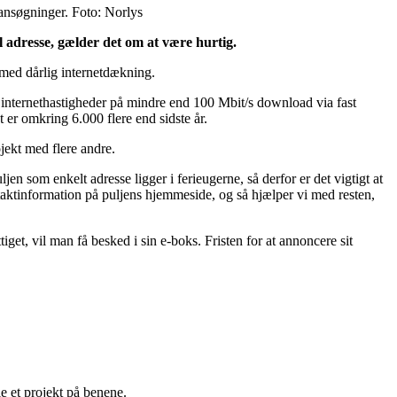
ansøgninger. Foto: Norlys
l adresse, gælder det om at være hurtig.
 med dårlig internetdækning.
il internethastigheder på mindre end 100 Mbit/s download via fast
 er omkring 6.000 flere end sidste år.
ojekt med flere andre.
en som enkelt adresse ligger i ferieugerne, så derfor er det vigtigt at
taktinformation på puljens hjemmeside, og så hjælper vi med resten,
iget, vil man få besked i sin e-boks. Fristen for at annoncere sit
le et projekt på benene.