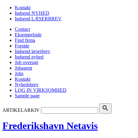
Kontakt
Indsend NYHED
Indsend LÆSERBREV
Contact
Eksempelside
Find firma
Forside
Indsend læserbrev
Indsend nyhed
Job oversigt
Jobagent
Jobs
Kontakt
Nyhedsbrev
LOG IN VIRKSOMHED
Sample page
search
ARTIKELARKIV
Frederikshavn Netavis