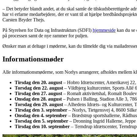
– Det betyder blandt andet, at du skal samle de tilskudsberettigede ad
har vi erfarne medarbejdere, der er vant til at hjælpe bredbåndsproje
Carsten Bryder Thejs.
På Styrelsen for Data og Infrastrukturs (SDFI)
hjemmeside
kan du se 
på processen samt de nye rammer for puljen.
Ønsker man at deltage i møderne, kan du tilmelde dig via mailadress
Informationsmøder
Alle informationsmøderne, som Norlys arrangerer, afholdes mellem k
Tirsdag den 20. august
– Hobro Idrætscenter, Amerikavej 22
Torsdag den 22. august
– Vildbjerg kulturcenter, Sports Allé 
Tirsdag den 27. august
– Romalt aktivitetshal, Romalt Boul
Onsdag den 28. august
– Pulsen i Balling, Stadion Alle 3, 78
Torsdag den 29. august
– Alhedens Idræts- og Kulturcenter, 
Tirsdag den 3. september
– Norlys, Tietgensvej 4, 8600 Silk
Onsdag den 4. september
– Brædstrup sportshallerne, Rådhu
Torsdag den 5. september
– Dronning Ingrid Hallerne, Jeppe
Tirsdag den 10. september
– Terndrup idrætscenter, Terndrup