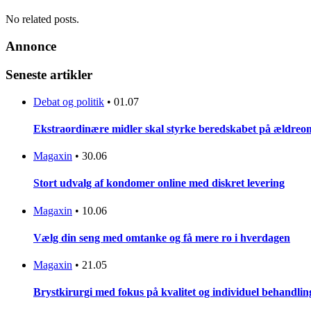
No related posts.
Annonce
Seneste artikler
Debat og politik
•
01.07
Ekstraordinære midler skal styrke beredskabet på ældreo
Magaxin
•
30.06
Stort udvalg af kondomer online med diskret levering
Magaxin
•
10.06
Vælg din seng med omtanke og få mere ro i hverdagen
Magaxin
•
21.05
Brystkirurgi med fokus på kvalitet og individuel behandling