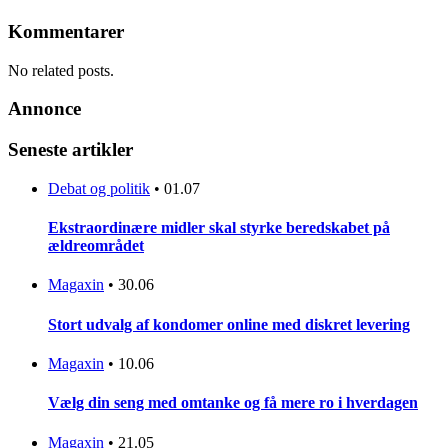
Kommentarer
No related posts.
Annonce
Seneste artikler
Debat og politik
•
01.07
Ekstraordinære midler skal styrke beredskabet på
ældreområdet
Magaxin
•
30.06
Stort udvalg af kondomer online med diskret levering
Magaxin
•
10.06
Vælg din seng med omtanke og få mere ro i hverdagen
Magaxin
•
21.05