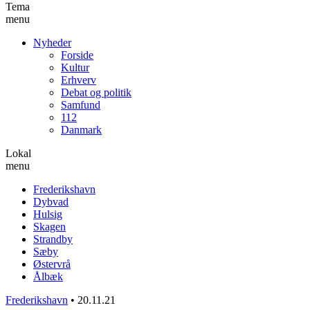
Tema
menu
Nyheder
Forside
Kultur
Erhverv
Debat og politik
Samfund
112
Danmark
Lokal
menu
Frederikshavn
Dybvad
Hulsig
Skagen
Strandby
Sæby
Østervrå
Ålbæk
Frederikshavn
•
20.11.21