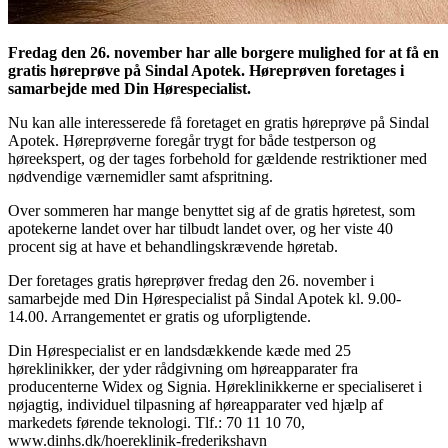
Fredag den 26. november har alle borgere mulighed for at få en
gratis høreprøve på Sindal Apotek. Høreprøven foretages i
samarbejde med Din Hørespecialist.
Nu kan alle interesserede få foretaget en gratis høreprøve på Sindal
Apotek. Høreprøverne foregår trygt for både testperson og
høreekspert, og der tages forbehold for gældende restriktioner med
nødvendige værnemidler samt afspritning.
Over sommeren har mange benyttet sig af de gratis høretest, som
apotekerne landet over har tilbudt landet over, og her viste 40
procent sig at have et behandlingskrævende høretab.
Der foretages gratis høreprøver fredag den 26. november i
samarbejde med Din Hørespecialist på Sindal Apotek kl. 9.00-
14.00. Arrangementet er gratis og uforpligtende.
Din Hørespecialist er en landsdækkende kæde med 25
høreklinikker, der yder rådgivning om høreapparater fra
producenterne Widex og Signia. Høreklinikkerne er specialiseret i
nøjagtig, individuel tilpasning af høreapparater ved hjælp af
markedets førende teknologi. Tlf.: 70 11 10 70,
www.dinhs.dk/hoereklinik-frederikshavn