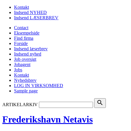
Kontakt
Indsend NYHED
Indsend LÆSERBREV
Contact
Eksempelside
Find firma
Forside
Indsend læserbrev
Indsend nyhed
Job oversigt
Jobagent
Jobs
Kontakt
Nyhedsbrev
LOG IN VIRKSOMHED
Sample page
search
ARTIKELARKIV
Frederikshavn Netavis